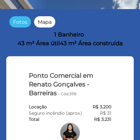
Fotos
Mapa
1 Banheiro
43 m² Área útil
43 m² Área construída
Ponto Comercial em
Renato Gonçalves -
Barreiras
- Cód.3119
Locação
R$ 3.200
Seguro incêndio (aprox.)
R$ 31
Total
R$ 3.231