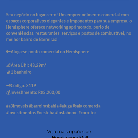
Seu negócio no lugar certo! Um empreendimento comercial com
espaços corporativos elegantes e imponentes para sua empresa, o
Hemisphere oferece networking aprimorado, perto de
conveniências, restaurantes, serviços e postos de combustível, no
melhor bairro de Barreiras!
🔑Aluga-se ponto comercial no Hemisphere
📐Área Útil: 43,29m²
🚽1 banheiro
🗝️Código: 3119
💰Investimento: R$3.200,00
#a3imoveis #barreirasbahia #aluga #sala comercial
#investimentos #oesteba #instahome #corretor
Veja mais opções de
Hemisphere Mall