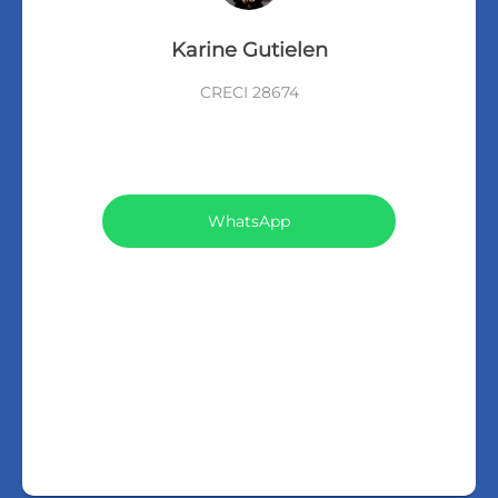
Karine Gutielen
CRECI 28674
VEJA TODOS MEUS IMÓVEIS (36)
WhatsApp
LIGAR
FALE COM O CORRETOR
AGENDAR UMA VISITA