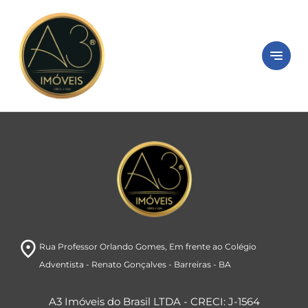
close
Peça seu
imóvel
notes
Está com dificuldade ou sem tempo?
Preencha o formulário abaixo e iremos
buscar imóveis de acordo com o seu perfil.
room
Rua Professor Orlando Gomes
, Em frente ao Colégio
Adventista
- Renato Gonçalves
- Barreiras
- BA
A3 Imóveis do Brasil LTDA - CRECI: J-1564